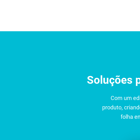
Home
Soluções
Contato
Soluções 
Com um edit
produto, criand
folha e