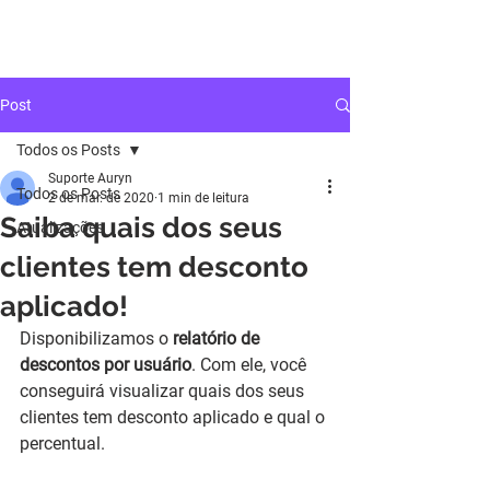
auryn
Post
Todos os Posts
Suporte Auryn
Todos os Posts
2 de mar. de 2020
1 min de leitura
Saiba quais dos seus
Atualizações
clientes tem desconto
aplicado!
Disponibilizamos o 
relatório de 
descontos por usuário
. Com ele, você 
conseguirá visualizar quais dos seus 
clientes tem desconto aplicado e qual o 
percentual.