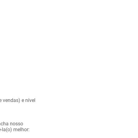
 vendas) e nível
encha nosso
la(o) melhor: