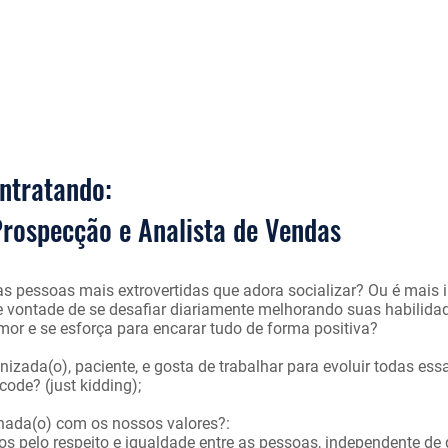
auryn
ntratando:
Prospecção e
Analista de Vendas
 pessoas mais extrovertidas que adora socializar? Ou é mais i
 vontade de se desafiar diariamente melhorando suas habilidad
or e se esforça para encarar tudo de forma positiva?
anizada(o), paciente, e gosta de trabalhar para evoluir todas es
code? (just kidding);
nhada(o) com os nossos valores?:
os pelo respeito e igualdade entre as pessoas, independente de 