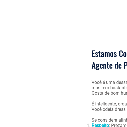
Home
Soluções
Contato
Estamos Co
Agente de 
Você é uma dessas
mas tem bastante
Gosta de bom hum
É inteligente, org
Você odeia
dress 
Se considera ali
Respeito
: Prezam