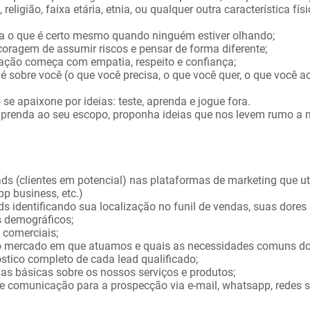
 religião, faixa etária, etnia, ou qualquer outra característica fís
ça o que é certo mesmo quando ninguém estiver olhando;
coragem de assumir riscos e pensar de forma diferente;
ração começa com empatia, respeito e confiança;
 é sobre você (o que você precisa, o que você quer, o que você a
 se apaixone por ideias: teste, aprenda e jogue fora.
 prenda ao seu escopo, proponha ideias que nos levem rumo a 
ads (clientes em potencial) nas plataformas de marketing que uti
pp business, etc.)
ads identificando sua localização no funil de vendas, suas dores 
s demográficos;
s comerciais;
 o mercado em que atuamos e quais as necessidades comuns dos
stico completo de cada lead qualificado;
as básicas sobre os nossos serviços e produtos;
 de comunicação para a prospecção via e-mail, whatsapp, redes so