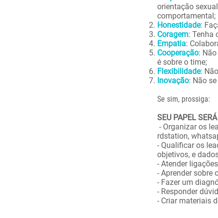
orientação sexual,
comportamental;
Honestidade
: Fa
Coragem
: Tenha 
Empatia
: Colabo
Cooperação
: Não
é sobre o time;
Flexibilidade
: Não
Inovação
: Não se
Se sim, prossiga:
SEU PAPEL SERÁ
- Organizar os le
rdstation, whatsa
- Qualificar os le
objetivos, e dado
- Atender ligaçõe
- Aprender sobre
- Fazer um diagnó
- Responder dúvid
- Criar materiais