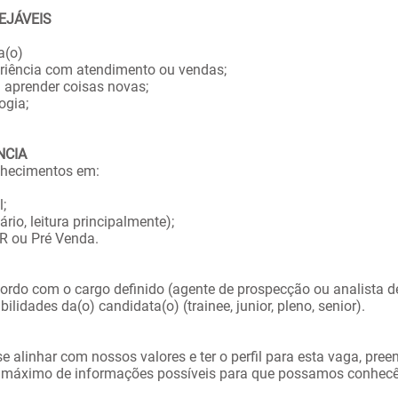
EJÁVEIS
a(o)
eriência com atendimento ou vendas;
 a aprender coisas novas;
ogia;
NCIA
nhecimentos em:
l;
ário, leitura principalmente);
DR ou Pré Venda.
ordo com o cargo definido (agente de prospecção ou analista de
ilidades da(o) candidata(o) (trainee, junior, pleno, senior).
se alinhar com nossos valores e ter o perfil para esta vaga, pre
 máximo de informações possíveis para que possamos conhecê-