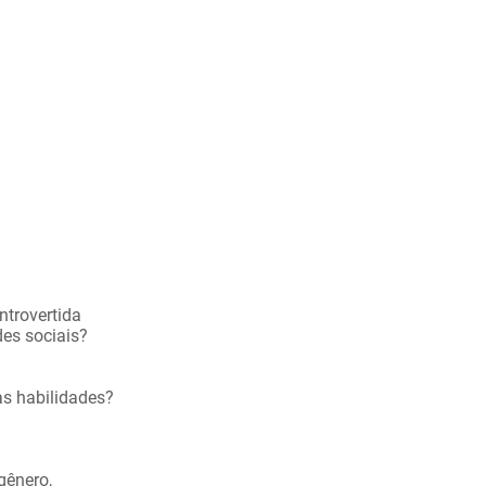
Entre em Contato
ntrovertida
es sociais?
sas habilidades?
gênero,