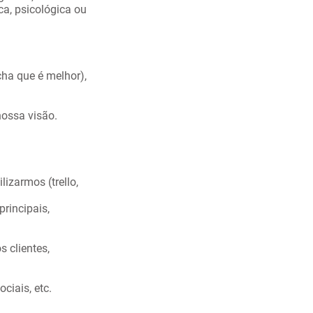
ica, psicológica ou
cha que é melhor),
nossa visão.
lizarmos (trello,
principais,
 clientes,
ciais, etc.